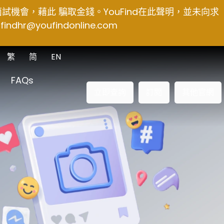
得面試機會，藉此 騙取金錢。YouFind在此聲明，並未向求
findhr@youfindonline.com
繁
简
EN
FAQs
立即查詢
訂閱
其他官網