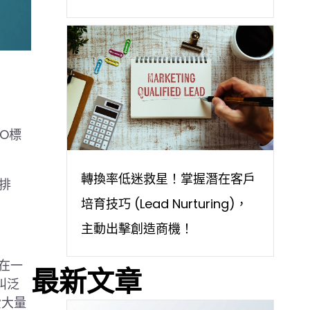
O標
轉換率低迷救星！掌握潛在客戶
排
培育技巧 (Lead Nurturing)，
主動出擊創造商機！
在一
最新文章
叫泛
費大量