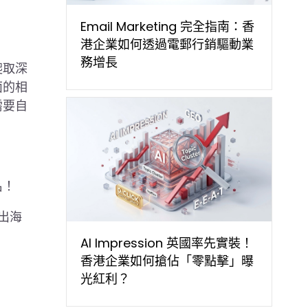
Email Marketing 完全指南：香
港企業如何透過電郵行銷驅動業
務增長
爬取深
面的相
需要自
名！
出海
AI Impression 英國率先實裝！
香港企業如何搶佔「零點擊」曝
光紅利？