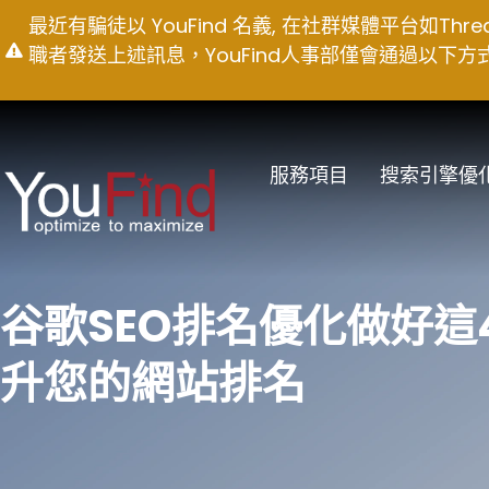
Skip
最近有騙徒以 YouFind 名義, 在社群媒體平台如T
to
職者發送上述訊息，YouFind人事部僅會通過以下方式聯絡求職
content
服務項目
搜索引擎優
谷歌SEO排名優化做好這
升您的網站排名