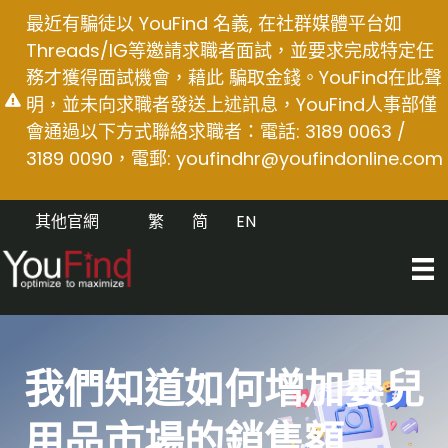
Skip
最近有騙徒以 YouFind 名義, 在社群媒體平台如
to
Threads/IG等邀請求職者面試，並要求完成特定任
content
務才獲得面試機會，藉此 騙取金錢。YouFind在此聲
明，並未向求職者發送上述訊息，YouFind人事部僅
會通過以下方式聯絡求職者：電話: 3189 0063 /
3189 0090，電郵:
youfindhr@youfindonline.com
其他官網
繁
简
EN
我們知道如何增加嬰兒
用品市場的銷售額