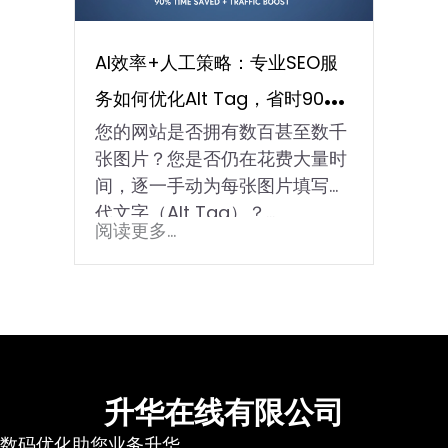
AI效率+人工策略：专业SEO服
务如何优化Alt Tag，省时90%
您的网站是否拥有数百甚至数千
并提升搜索流量
张图片？您是否仍在花费大量时
间，逐一手动为每张图片填写替
代文字（Alt Tag）？…
阅读更多...
升华在线有限公司
数码优化助您业务升华