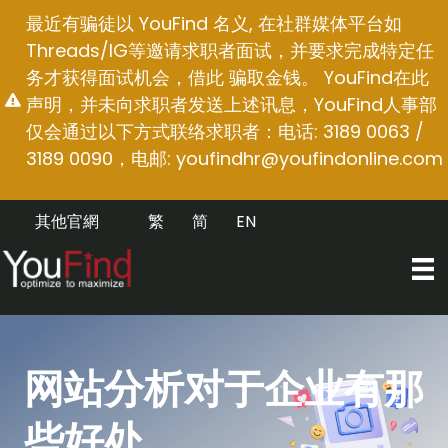
跳
最近有骗徒以 YouFind 名义, 在社群媒体平台如
至
Threads/IG等邀请求职者面试，并要求完成特定任
内
务才获得面试机会，借此 骗取金钱。 YouFind在此
容
声明，并未向求职者发送上述讯息，YouFind人事部
仅会通过以下方式联络求职者：电话: 3189 0063 /
3189 0090，电邮:
youfindhr@youfindonline.com
其他官網
繁
简
EN
网站分析对于企业有那
些好处