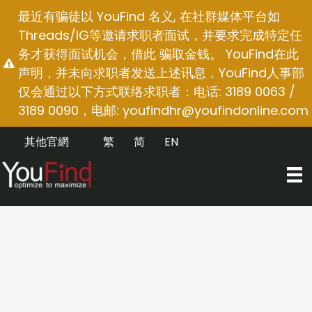
跳
最近有骗徒以 YouFind 名义, 在社群媒体平台如
至
Threads/IG等邀请求职者面试，并要求完成特定任
内
务才获得面试机会，借此 骗取金钱。 YouFind在此
容
声明，并未向求职者发送上述讯息，YouFind人事部
仅会通过以下方式联络求职者：电话: 3189 0063 /
3189 0090，电邮:
youfindhr@youfindonline.com
其他官網
繁
简
EN