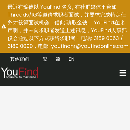
跳
最近有骗徒以 YouFind 名义, 在社群媒体平台如
至
Threads/IG等邀请求职者面试，并要求完成特定任
内
务才获得面试机会，借此 骗取金钱。 YouFind在此
容
声明，并未向求职者发送上述讯息，YouFind人事部
仅会通过以下方式联络求职者：电话: 3189 0063 /
3189 0090，电邮:
youfindhr@youfindonline.com
其他官網
繁
简
EN