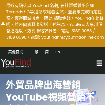
Skip
最近有騙徒以 YouFind 名義, 在社群媒體平台如
to
Threads/IG等邀請求職者面試，並要求完成特定任
content
務才獲得面試機會，藉此 騙取金錢。YouFind在此聲
明，並未向求職者發送上述訊息，YouFind人事部僅
會通過以下方式聯絡求職者：電話: 3189 0063 /
3189 0090，電郵:
youfindhr@youfindonline.com
其他官網
繁
简
EN
外貿品牌出海營銷
YouTube視頻營銷不