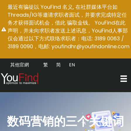
跳
最近有骗徒以 YouFind 名义, 在社群媒体平台如
至
Threads/IG等邀请求职者面试，并要求完成特定任
内
务才获得面试机会，借此 骗取金钱。 YouFind在此
容
声明，并未向求职者发送上述讯息，YouFind人事部
仅会通过以下方式联络求职者：电话: 3189 0063 /
3189 0090，电邮:
youfindhr@youfindonline.com
其他官網
繁
简
EN
数码营销的三个关键词