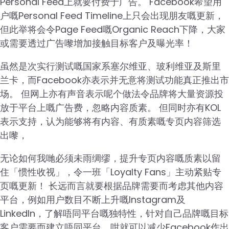
Personal Feed上就要付费于广告。 Facebook希望用
户嘅Personal Feed Timeline上只会出现朋友嘅更新，
但此举将会令Page Feed嘅Organic Reach下降，大家
或需要透过广告嚟增加接触目标客户及曝光率！
虽然是次实行测试嘅国家系塞尔维亚、玻利维亚及斯里
兰卡，而Facebook亦表示并无意将测试功能真正推出市
场。 但网上亦有声音表示呢个做法令品牌将大量资源投
放于平台上嘅广告费，忽略内容质素。 但同时亦有KOL
表示支持，认为能够将有内容、有质素嘅专页内容筛选
出嚟，
无论如何我哋必须未雨绸缪，提升专页内容嘅质素以留
住「惯性收视」，令一班「Loyalty Fans」主动紧贴专
页嘅更新！ 长远而言就要根据品牌需要而考虑其他内容
平台，例如用户数目不断上升嘅Instagram及
LinkedIn，了解唔同平台嘅独特性，针对自己品牌嘅目标
客户需要而建立唔同平台，咁就可以减少Facebook作出