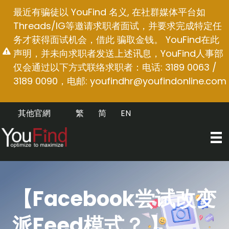
跳
最近有骗徒以 YouFind 名义, 在社群媒体平台如
至
Threads/IG等邀请求职者面试，并要求完成特定任
内
务才获得面试机会，借此 骗取金钱。 YouFind在此
容
声明，并未向求职者发送上述讯息，YouFind人事部
仅会通过以下方式联络求职者：电话: 3189 0063 /
3189 0090，电邮:
youfindhr@youfindonline.com
其他官網
繁
简
EN
【Facebook尝试改变
派Feed模式？ 】